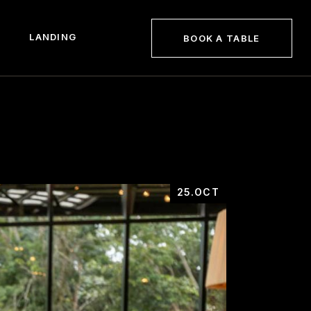
LANDING
BOOK A TABLE
gle
25.OCT