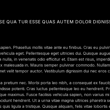
NSE QUA TUR ESSE QUAS AUTEM DOLOR DIGNI
sapien. Phasellus mollis vitae ante eu finibus. Cras eu pulvin
ehicula eget. Pellentesque eget ultricies dui. Quisque augue o
la, in venenatis odio efficitur et. Etiam est risus, imperdi
t ex malesuada in. Mauris semper pulvinar commodo. Nullam i
et velit tempor auctor. Vestibulum dignissim dui nec eros 
 pretium nec. Morbi porta leo nibh, a consequat ex faucibu
sse potenti. Cras luctus pellentesque leo eu hendrerit. Pra
eque maximus. Fusce facilisis vehicula sapien, non varius mi
tincidunt hendrerit. Ut a urna vitae magna ultrices pharetra 
 quis ligula a tristique. Quisque aliquam, felis vitae loborti