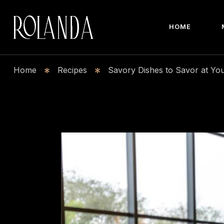
Men
HOME
Menu
Home
Recipes
Savory Dishes to Savor at You