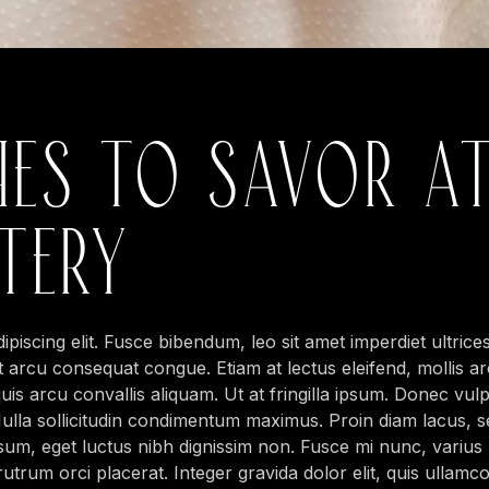
HES TO SAVOR A
ATERY
iscing elit. Fusce bibendum, leo sit amet imperdiet ultrices,
t arcu consequat congue. Etiam at lectus eleifend, mollis ar
quis arcu convallis aliquam. Ut at fringilla ipsum. Donec vulp
lla sollicitudin condimentum maximus. Proin diam lacus, semp
psum, eget luctus nibh dignissim non. Fusce mi nunc, varius
 rutrum orci placerat. Integer gravida dolor elit, quis ullamc