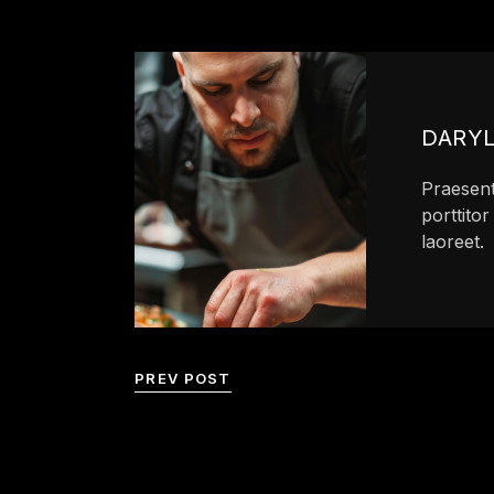
DARY
Praesent 
porttitor
laoreet.
PREV POST