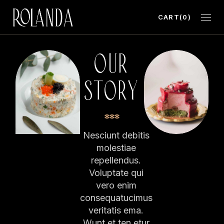
CART
(0)
OUR
STORY
Nesciunt debitis
molestiae
repellendus.
Voluptate qui
vero enim
consequatucimus
veritatis ema.
Wunt et ten etur