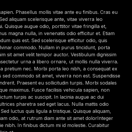
 sapien. Phasellus mollis vitae ante eu finibus. Cras eu
. Sed aliquam scelerisque ante, vitae viverra leo
i. Quisque augue odio, porttitor vitae fringilla et,
s magna nulla, in venenatis odio efficitur et. Etiam
ndum quis est. Sed scelerisque efficitur odio, quis
lvinar commodo. Nullam in purus tincidunt, porta
im sit amet velit tempor auctor. Vestibulum dignissim
sectetur urna a libero ornare, ut mollis nulla viverra.
a pretium nec. Morbi porta leo nibh, a consequat ex
is sed commodo sit amet, viverra non est. Suspendisse
drerit. Praesent eu sollicitudin turpis. Morbi sodales
eque maximus. Fusce facilisis vehicula sapien, non
ictum turpis ac suscipit. In lacinia augue ac dui
ltrices pharetra sed eget lacus. Nulla mattis odio
 Sed luctus quis ligula a tristique. Quisque aliquam,
quam odio, at rutrum diam ante sit amet dolorInteger
tie nibh. In finibus dictum mi id molestie. Curabitur