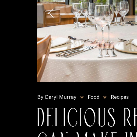
By Daryl Murray
Food
Recipes
DELICIOUS R