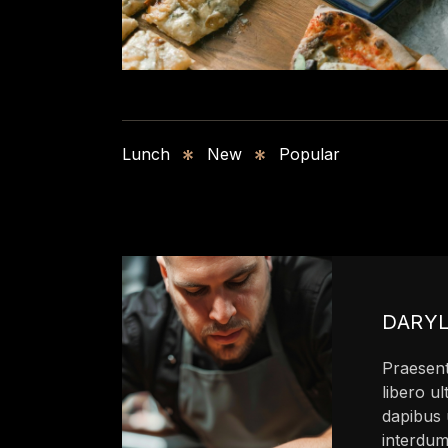
Lunch
New
Popular
DARY
Praesent
libero ul
dapibus 
interdum 