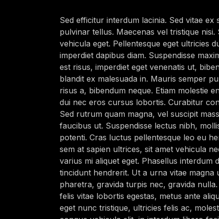
Sed efficitur interdum lacinia. Sed vitae ex
pulvinar tellus. Maecenas vel tristique nisi
vehicula eget. Pellentesque eget ultricies du
imperdiet dapibus diam. Suspendisse maximu
est risus, imperdiet eget venenatis ut, bibe
blandit ex malesuada in. Mauris semper pu
risus a, bibendum neque. Etiam molestie en
dui nec eros cursus lobortis. Curabitur con
Sed rutrum quam magna, vel suscipit mass
faucibus ut. Suspendisse lectus nibh, moll
potenti. Cras luctus pellentesque leo eu hen
sem at sapien ultrices, sit amet vehicula n
varius mi aliquet eget. Phasellus interdum d
tincidunt hendrerit. Ut a urna vitae magna u
pharetra, gravida turpis nec, gravida nulla.
felis vitae lobortis egestas, metus ante ali
eget nunc tristique, ultricies felis ac, moles