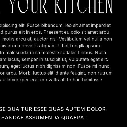
N YOUR KITCHEN
piscing elit. Fusce bibendum, leo sit amet imperdiet
end purus elit in eros. Praesent eu odio sit amet arcu
 mollis arcu at, auctor nisi. Vestibulum vel nulla non
uis arcu convallis aliquam. Ut at fringilla ipsum.
 In malesuada urna molestie sodales finibus. Nulla
m lacus, semper in suscipit ut, vulputate eget elit.
psum, eget luctus nibh dignissim non. Fusce mi nunc,
r arcu. Morbi luctus elit id ante feugiat, non rutrum
is ullamcorper erat convallis at. In hac habitasse
NSE QUA TUR ESSE QUAS AUTEM DOLOR
U SANDAE ASSUMENDA QUAERAT.